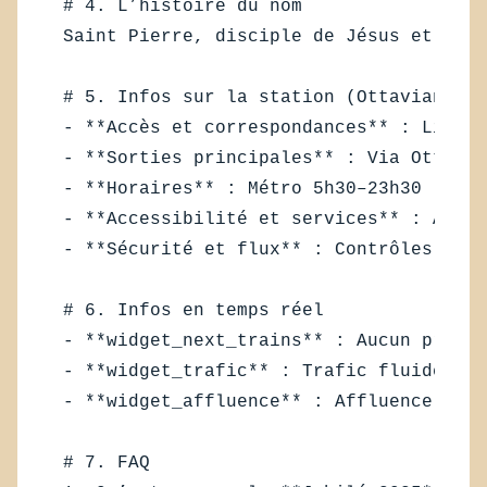
# 4. L’histoire du nom  

Saint Pierre, disciple de Jésus et « ro
# 5. Infos sur la station (Ottaviano-Sa
- **Accès et correspondances** : Ligne 
- **Sorties principales** : Via Ottavia
- **Horaires** : Métro 5h30–23h30 (vari
- **Accessibilité et services** : Ascen
- **Sécurité et flux** : Contrôles de s
# 6. Infos en temps réel  

- **widget_next_trains** : Aucun procha
- **widget_trafic** : Trafic fluide aut
- **widget_affluence** : Affluence modé
# 7. FAQ  
