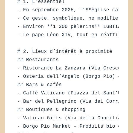
# 1. L’essentiel  

- En septembre 2025, l’**Église catholi
- Ce geste, symbolique, ne modifie pas 
- Environ **1 300 pèlerins** LGBTIA+ ve
- Le pape Léon XIV, tout en réaffirmant
# 2. Lieux d’intérêt à proximité  

## Restaurants  

- Ristorante La Zanzara (Via Crescenzio
- Osteria dell’Angelo (Borgo Pio) – Spé
## Bars & cafés  

- Caffè Vaticano (Piazza del Sant’Uffic
- Bar del Pellegrino (Via dei Corridori
## Boutiques & shopping  

- Vatican Gifts (Via della Conciliazion
- Borgo Pio Market – Produits bio et de