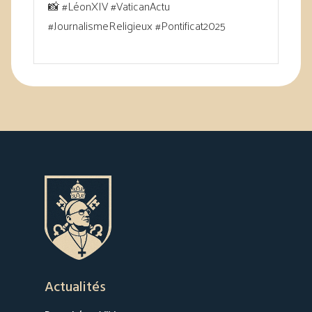
📸 #LéonXIV #VaticanActu
#JournalismeReligieux #Pontificat2025
Actualités